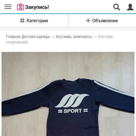
Совместные
Категории
Объявление
закупки
Екатеринбург
—
— Костюм
Главная
Детская одежда
Костюмы, комплекты
спортивный