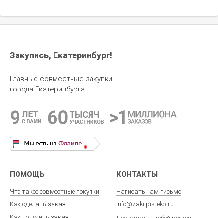
Закупись, Екатеринбург!
185.73
руб.
115.00
руб.
100% эфирное масло "Корица из
CHOCOLATTE Масло Зверобоя
Главные совместные закупки
листьев"
экстракт нерафинированное
города Екатеринбурга
ПОМОЩЬ
КОНТАКТЫ
Что такое совместные покупки
Написать нам письмо
Как сделать заказ
info@zakupis-ekb.ru
Как получить заказ
Доставка в любой регион