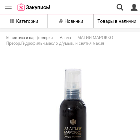
Совместные
Категории
Новинки
Товары в наличии
закупки
Екатеринбург
—
— МАГИЯ МАРОККО
Косметика и парфюмерия
Масла
Преобр.Гидрофильн.масло д/умыв. и снятия макия